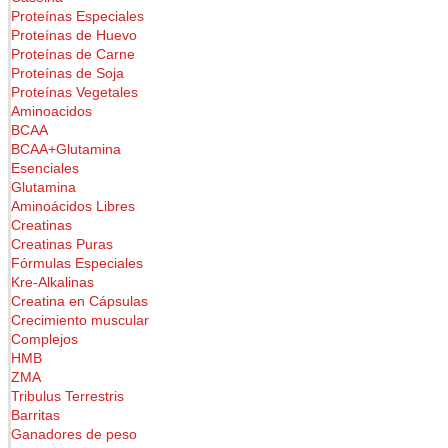
Proteínas Especiales
Proteínas de Huevo
Proteínas de Carne
Proteínas de Soja
Proteínas Vegetales
Aminoacidos
BCAA
BCAA+Glutamina
Esenciales
Glutamina
Aminoácidos Libres
Creatinas
Creatinas Puras
Fórmulas Especiales
Kre-Alkalinas
Creatina en Cápsulas
Crecimiento muscular
Complejos
HMB
ZMA
Tribulus Terrestris
Barritas
Ganadores de peso