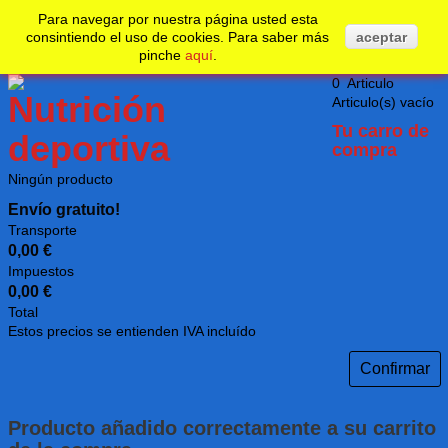
No realizar un nuevo pedido desde su país.
Undefined
Para navegar por nuestra página usted esta
consintiendo el uso de cookies. Para saber más
aceptar
pinche
aquí
.
0
Articulo
Articulo(s)
vacío
Tu carro de
compra
Ningún producto
Envío gratuito!
Transporte
0,00 €
Impuestos
0,00 €
Total
Estos precios se entienden IVA incluído
Confirmar
Producto añadido correctamente a su carrito