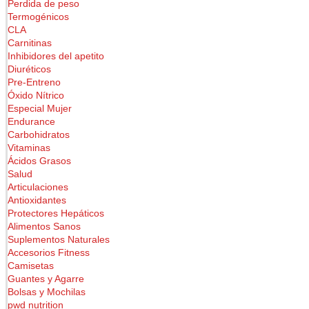
Perdida de peso
Termogénicos
CLA
Carnitinas
Inhibidores del apetito
Diuréticos
Pre-Entreno
Óxido Nítrico
Especial Mujer
Endurance
Carbohidratos
Vitaminas
Ácidos Grasos
Salud
Articulaciones
Antioxidantes
Protectores Hepáticos
Alimentos Sanos
Suplementos Naturales
Accesorios Fitness
Camisetas
Guantes y Agarre
Bolsas y Mochilas
pwd nutrition