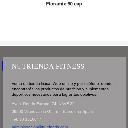
Floramix 60 cap
NUTRIENDA FITNESS
Venta en tienda fisica, Web online y por teléfono, donde
encontrarás los productos de nutrición y suplementos
deportivos necesarios para lograr tus objetivos.
Avda. Ronda Europa, 74, NAVE 39
08800 Vilanova i la Geltrú Barcelona-Spain
Tef. 93 1616047
administracion@nutrienda.com