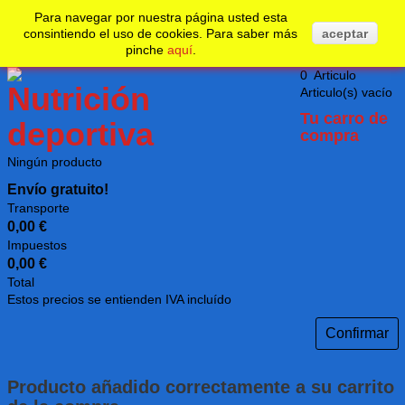
No realizar un nuevo pedido desde su país.
Undefined
Para navegar por nuestra página usted esta
consintiendo el uso de cookies. Para saber más
aceptar
pinche
aquí
.
0
Articulo
Articulo(s)
vacío
Tu carro de
compra
Ningún producto
Envío gratuito!
Transporte
0,00 €
Impuestos
0,00 €
Total
Estos precios se entienden IVA incluído
Confirmar
Producto añadido correctamente a su carrito