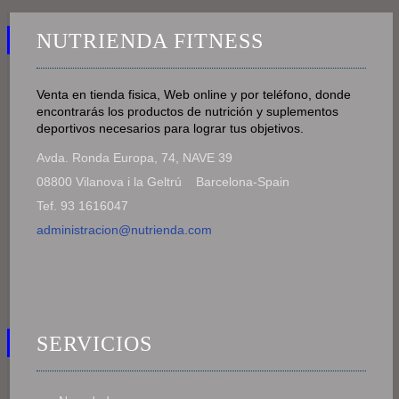
NUTRIENDA FITNESS
Venta en tienda fisica, Web online y por teléfono, donde
encontrarás los productos de nutrición y suplementos
deportivos necesarios para lograr tus objetivos.
Avda. Ronda Europa, 74, NAVE 39
08800 Vilanova i la Geltrú Barcelona-Spain
Tef. 93 1616047
administracion@nutrienda.com
SERVICIOS