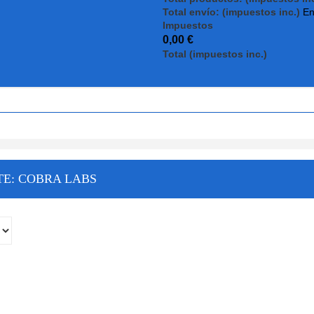
Total envío: (impuestos inc.)
En
Impuestos
0,00 €
Total (impuestos inc.)
TE: COBRA LABS