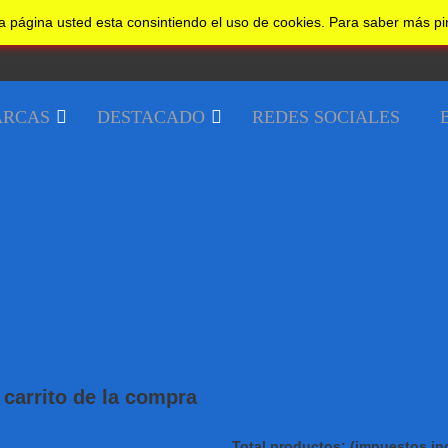
a página usted esta consintiendo el uso de cookies. Para saber más p
RCAS
DESTACADO
REDES SOCIALES
carrito de la compra
Total productos: (impuestos inc