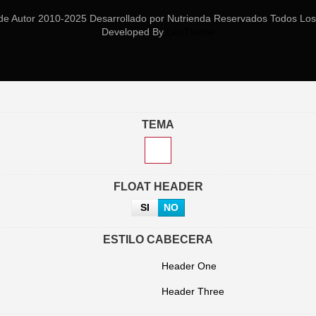
de Autor 2010-2025 Desarrollado por Nutrienda Reservados Todos Los
Developed By
LeoTheme
TEMA
FLOAT HEADER
SI
NO
ESTILO CABECERA
Header One
Header Three