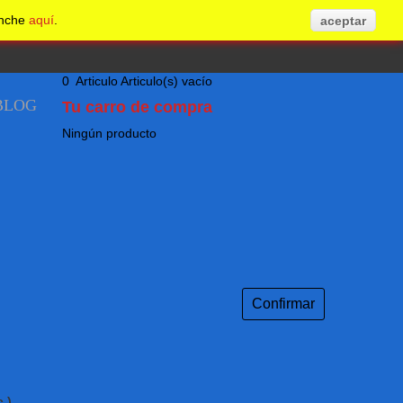
inche
aquí
.
aceptar
0
Articulo
Articulo(s)
vacío
BLOG
Tu carro de compra
Ningún producto
Confirmar
.)