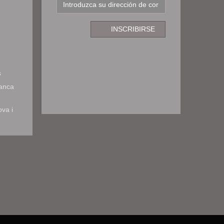
s
ranca
ova i