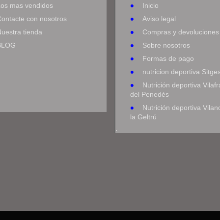
Los mas vendidos
Inicio
Contacte con nosotros
Aviso legal
uestra tienda
Compras y devoluciones
BLOG
Sobre nosotros
Formas de pago
nutricion deportiva Sitge
Nutrición deportiva Vilaf
del Penedés
Nutrición deportiva Vilan
la Geltrú
.