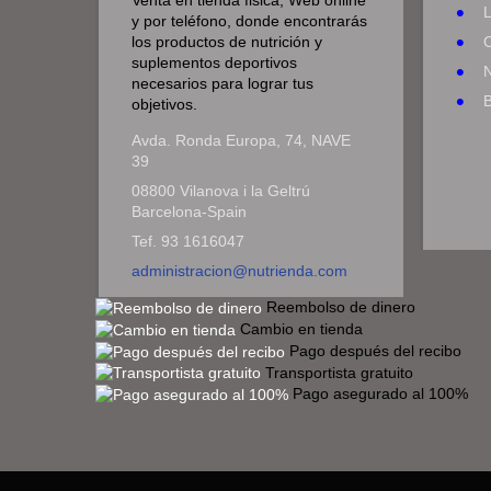
Venta en tienda fisica, Web online
y por teléfono, donde encontrarás
los productos de nutrición y
suplementos deportivos
N
necesarios para lograr tus
objetivos.
Avda. Ronda Europa, 74, NAVE
39
08800 Vilanova i la Geltrú
Barcelona-Spain
Tef. 93 1616047
administracion@nutrienda.com
Reembolso de dinero
Cambio en tienda
Pago después del recibo
Transportista gratuito
Pago asegurado al 100%