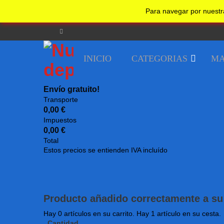
No realizar un nuevo pedido desde su país.
Undefined
Para navegar por nuestr
Bienvenido
Guest!
Iniciar sesion
Registrarse
INICIO
CATEGORIAS
MA
Envío gratuito!
Transporte
0,00 €
Impuestos
0,00 €
Total
Estos precios se entienden IVA incluído
Producto añadido correctamente a su 
Hay
0
artículos en su carrito.
Hay 1 artículo en su cesta.
Cantidad