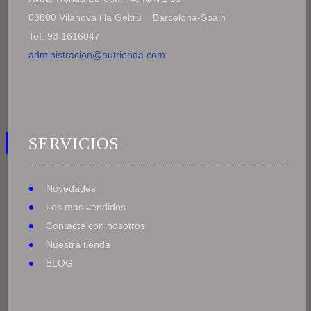
08800 Vilanova i la Geltrú Barcelona-Spain
Tef. 93 1616047
administracion@nutrienda.com
SERVICIOS
Novedades
Los mas vendidos
Contacte con nosotros
Nuestra tienda
BLOG