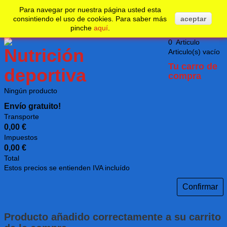
No realizar un nuevo pedido desde su país.
Undefined
Para navegar por nuestra página usted esta
consintiendo el uso de cookies. Para saber más
aceptar
pinche
aquí
.
0
Articulo
Articulo(s)
vacío
Tu carro de
compra
Ningún producto
Envío gratuito!
Transporte
0,00 €
Impuestos
0,00 €
Total
Estos precios se entienden IVA incluído
Confirmar
Producto añadido correctamente a su carrito