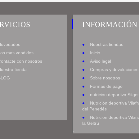
RVICIOS
INFORMACIÓN
Novedades
Nuestras tiendas
Los mas vendidos
Inicio
Contacte con nosotros
Aviso legal
uestra tienda
Compras y devoluciones
BLOG
Sobre nosotros
Formas de pago
nutricion deportiva Sitge
Nutrición deportiva Vilaf
del Penedés
Nutrición deportiva Vilan
la Geltrú
.