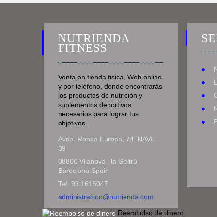
NUTRIENDA
SE
FITNESS
Venta en tienda fisica, Web online
y por teléfono, donde encontrarás
los productos de nutrición y
suplementos deportivos
N
necesarios para lograr tus
objetivos.
Avda. Ronda Europa, 74, NAVE
39
08800 Vilanova i la Geltrú
Barcelona-Spain
Tef. 93 1616047
administracion@nutrienda.com
Reembolso de dinero