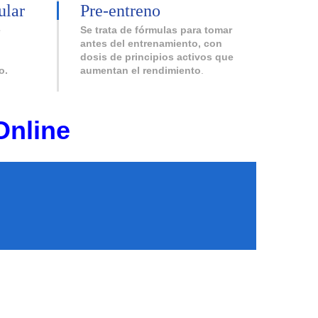
ular
Pre-entreno
e
Se trata de fórmulas para tomar
antes del entrenamiento, con
dosis de principios activos que
o.
aumentan el rendimiento
.
Online