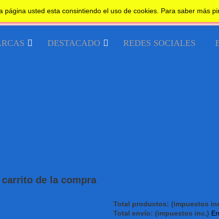
a página usted esta consintiendo el uso de cookies. Para saber más p
RCAS
DESTACADO
REDES SOCIALES
carrito de la compra
Total productos: (impuestos inc
Total envío: (impuestos inc.)
En