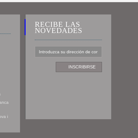
RECIBE LAS
NOVEDADES
s
ranca
ova i