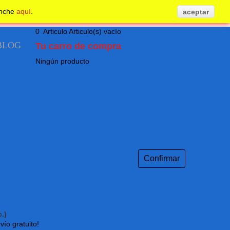
inche
aquí
.
aceptar
0
Articulo
Articulo(s)
vacío
BLOG
Tu carro de compra
Ningún producto
Confirmar
.)
vío gratuito!