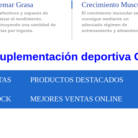
emar Grasa
Crecimiento Musc
efectivos y capaces de
El crecimiento muscular s
mizar el rendimiento,
consigue mediante un
inuyendo una cantidad de
adecuado régimen de
rias por ingesta.
entrenamiento y alimentici
suplementación deportiva 
TAS
PRODUCTOS DESTACADOS
OCK
MEJORES VENTAS ONLINE