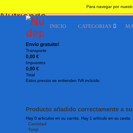
No realizar un nuevo pedido desde su país.
Bienvenido
Guest!
Iniciar sesion
Registrarse
Undefined
Para navegar por nuestr
Nutrienda
INICIO
CATEGORIAS
MA
Fitness
Envío gratuito!
Transporte
0,00 €
Impuestos
Alcanza tus metas
0,00 €
Entrar
Total
Estos precios se entienden IVA incluído
Producto añadido correctamente a su 
Hay
0
artículos en su carrito.
Hay 1 artículo en su cesta.
Cantidad
Total