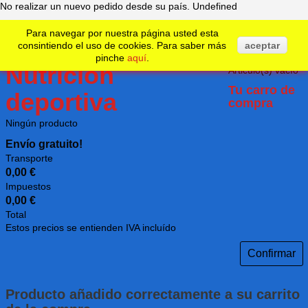
No realizar un nuevo pedido desde su país.
Undefined
Para navegar por nuestra página usted esta
consintiendo el uso de cookies. Para saber más
aceptar
0
Articulo
pinche
aquí
.
Articulo(s)
vacío
Tu carro de
compra
Ningún producto
Envío gratuito!
Transporte
0,00 €
Impuestos
0,00 €
Total
Estos precios se entienden IVA incluído
Confirmar
Producto añadido correctamente a su carrito