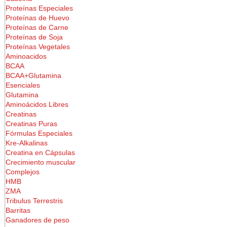
Proteínas Especiales
Proteínas de Huevo
Proteínas de Carne
Proteínas de Soja
Proteínas Vegetales
Aminoacidos
BCAA
BCAA+Glutamina
Esenciales
Glutamina
Aminoácidos Libres
Creatinas
Creatinas Puras
Fórmulas Especiales
Kre-Alkalinas
Creatina en Cápsulas
Crecimiento muscular
Complejos
HMB
ZMA
Tribulus Terrestris
Barritas
Ganadores de peso