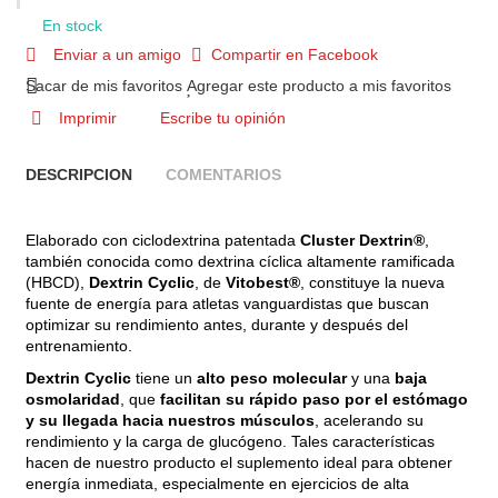
En stock
Enviar a un amigo
Compartir en Facebook
Sacar de mis favoritos
Agregar este producto a mis favoritos
Imprimir
Escribe tu opinión
DESCRIPCION
COMENTARIOS
Elaborado con ciclodextrina patentada
Cluster Dextrin®
,
también conocida como dextrina cíclica altamente ramificada
(HBCD),
Dextrin Cyclic
, de
Vitobest®
, constituye la nueva
fuente de energía para atletas vanguardistas que buscan
optimizar su rendimiento antes, durante y después del
entrenamiento.
Dextrin Cyclic
tiene un
alto peso molecular
y una
baja
osmolaridad
, que
facilitan su rápido paso por el estómago
y su llegada hacia nuestros músculos
, acelerando su
rendimiento y la carga de glucógeno. Tales características
hacen de nuestro producto el suplemento ideal para obtener
energía inmediata, especialmente en ejercicios de alta