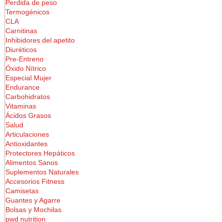
Perdida de peso
Termogénicos
CLA
Carnitinas
Inhibidores del apetito
Diuréticos
Pre-Entreno
Óxido Nítrico
Especial Mujer
Endurance
Carbohidratos
Vitaminas
Ácidos Grasos
Salud
Articulaciones
Antioxidantes
Protectores Hepáticos
Alimentos Sanos
Suplementos Naturales
Accesorios Fitness
Camisetas
Guantes y Agarre
Bolsas y Mochilas
pwd nutrition