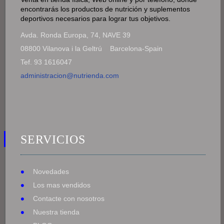
encontrarás los productos de nutrición y suplementos
deportivos necesarios para lograr tus objetivos.
Avda. Ronda Europa, 74, NAVE 39
08800 Vilanova i la Geltrú Barcelona-Spain
Tef. 93 1616047
administracion@nutrienda.com
SERVICIOS
Novedades
Los mas vendidos
Contacte con nosotros
Nuestra tienda