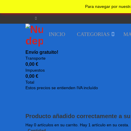
No realizar un nuevo pedido desde su país.
Undefined
Para navegar por nuestr
Bienvenido
Guest!
Iniciar sesion
Registrarse
INICIO
CATEGORIAS
MA
Envío gratuito!
Transporte
0,00 €
Impuestos
0,00 €
Total
Estos precios se entienden IVA incluído
Producto añadido correctamente a su 
Hay
0
artículos en su carrito.
Hay 1 artículo en su cesta.
Cantidad