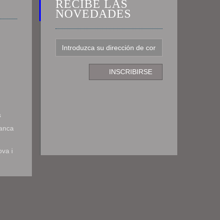
RECIBE LAS
NOVEDADES
s
ranca
ova i