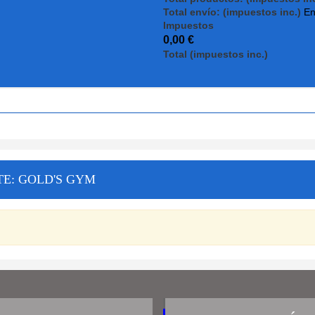
Total envío: (impuestos inc.)
En
Impuestos
0,00 €
Total (impuestos inc.)
TE: GOLD'S GYM