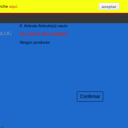
inche
aquí
.
aceptar
0
Articulo
Articulo(s)
vacío
BLOG
Tu carro de compra
Ningún producto
Confirmar
.)