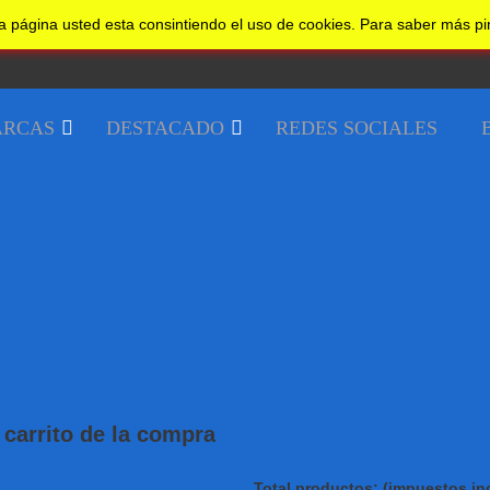
a página usted esta consintiendo el uso de cookies. Para saber más p
RCAS
DESTACADO
REDES SOCIALES
carrito de la compra
Total productos: (impuestos inc