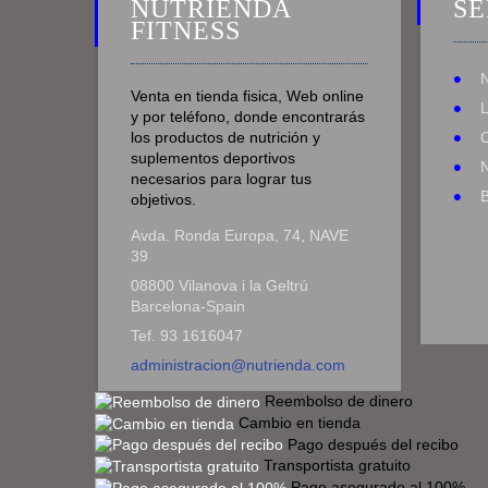
NUTRIENDA
SE
FITNESS
Venta en tienda fisica, Web online
y por teléfono, donde encontrarás
los productos de nutrición y
suplementos deportivos
N
necesarios para lograr tus
objetivos.
Avda. Ronda Europa, 74, NAVE
39
08800 Vilanova i la Geltrú
Barcelona-Spain
Tef. 93 1616047
administracion@nutrienda.com
Reembolso de dinero
Cambio en tienda
Pago después del recibo
Transportista gratuito
Pago asegurado al 100%