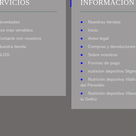
RVICIOS
INFORMACIÓN
Novedades
Nuestras tiendas
Los mas vendidos
Inicio
Contacte con nosotros
Aviso legal
uestra tienda
Compras y devoluciones
BLOG
Sobre nosotros
Formas de pago
nutricion deportiva Sitge
Nutrición deportiva Vilaf
del Penedés
Nutrición deportiva Vilan
la Geltrú
.