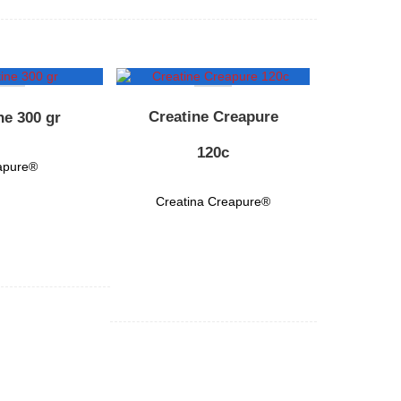
Creatine Creapure
ne 300 gr
120c
apure®
Creatina Creapure®