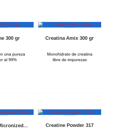
ne 300 gr
Creatina Amix 300 gr
on una pureza
Monohidrato de creatina
or al 99%
libre de impurezas
Creatine Powder 317
icronized...