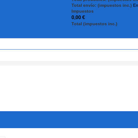
Total envío: (impuestos inc.)
En
Impuestos
0,00 €
Total (impuestos inc.)