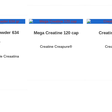
owder 634
Mega Creatine 120 cap
Creati
r
Creatine Creapure®
Cre
e Creaatina