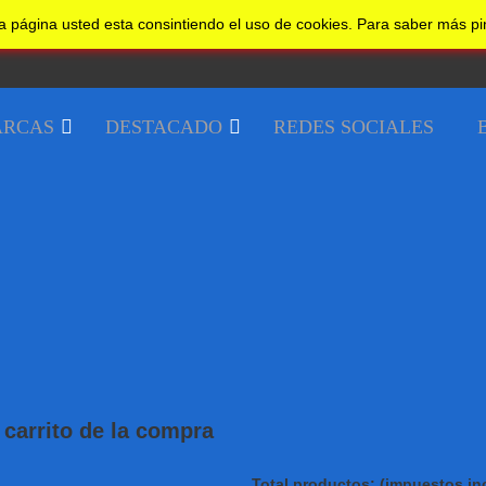
a página usted esta consintiendo el uso de cookies. Para saber más p
RCAS
DESTACADO
REDES SOCIALES
carrito de la compra
Total productos: (impuestos inc