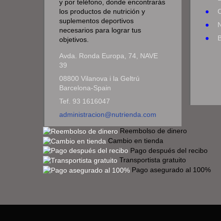
y por teléfono, donde encontrarás
los productos de nutrición y
suplementos deportivos
N
necesarios para lograr tus
objetivos.
Avda. Ronda Europa, 74, NAVE
39
08800 Vilanova i la Geltrú
Barcelona-Spain
Tef. 93 1616047
administracion@nutrienda.com
Reembolso de dinero
Cambio en tienda
Pago después del recibo
Transportista gratuito
Pago asegurado al 100%