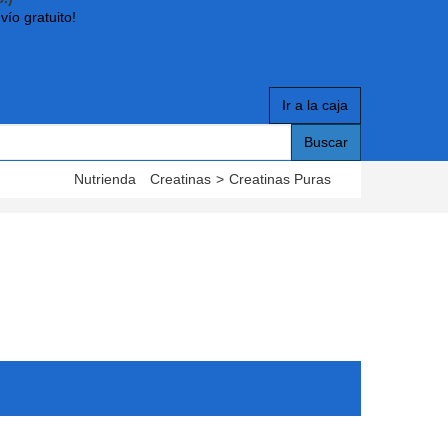
vío gratuito!
Ir a la caja
Buscar
Nutrienda
Creatinas
>
Creatinas Puras