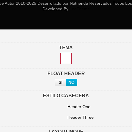
de Autor 2010-2025 Desarrollado por Nutrienda Reservados Todos Los
Developed By
LeoTheme
TEMA
FLOAT HEADER
SI
NO
ESTILO CABECERA
Header One
Header Three
LAYOUT MODE