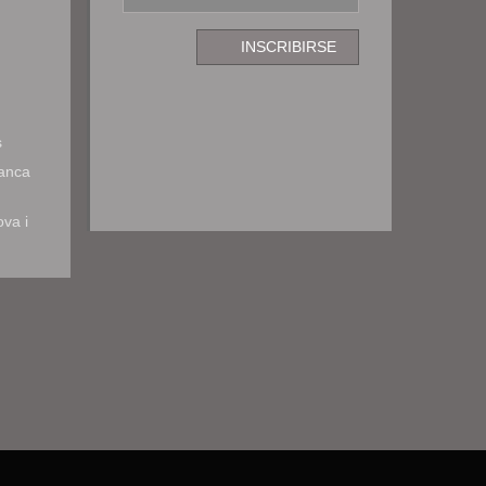
s
ranca
ova i