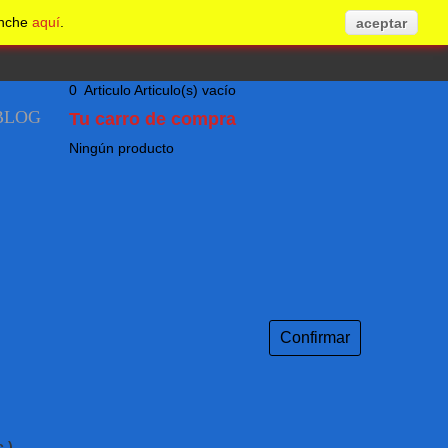
inche
aquí
.
aceptar
0
Articulo
Articulo(s)
vacío
BLOG
Tu carro de compra
Ningún producto
Confirmar
.)