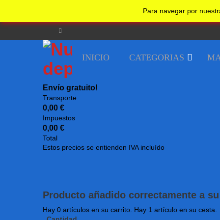
No realizar un nuevo pedido desde su país.
Undefined
Para navegar por nuestr
Bienvenido
Guest!
Iniciar sesion
Registrarse
INICIO
CATEGORIAS
MA
Envío gratuito!
Transporte
0,00 €
Impuestos
0,00 €
Total
Estos precios se entienden IVA incluído
Producto añadido correctamente a su 
Hay
0
artículos en su carrito.
Hay 1 artículo en su cesta.
Cantidad