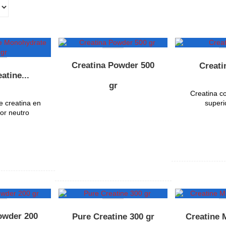
Creatina Powder 500
Creati
atine...
gr
Creatina c
 creatina en
superi
or neutro
OFERTA
owder 200
Pure Creatine 300 gr
Creatine M