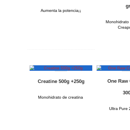
g
Aumenta la potencia¡¡
Monohidrato 
Creap
One Raw 
Creatine 500g +250g
30
Monohidrato de creatina
Ultra Pure