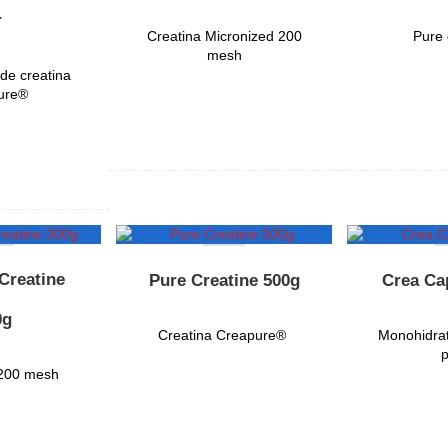
r
Creatina Micronized 200
Pure 
mesh
de creatina
ure®
OFERTA
Creatine
Pure Creatine 500g
Crea Ca
0g
Creatina Creapure®
Monohidrat
p
 200 mesh