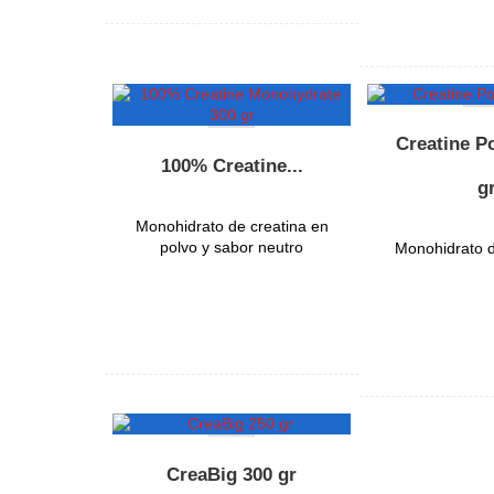
Creatine P
100% Creatine...
g
Monohidrato de creatina en
polvo y sabor neutro
Monohidrato d
OFERTA
NUEVO
CreaBig 300 gr