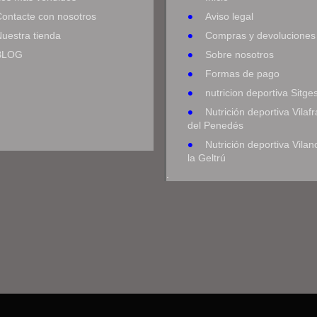
Contacte con nosotros
Aviso legal
uestra tienda
Compras y devoluciones
BLOG
Sobre nosotros
Formas de pago
nutricion deportiva Sitge
Nutrición deportiva Vilaf
del Penedés
Nutrición deportiva Vilan
la Geltrú
.