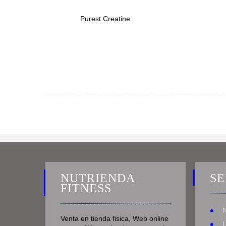
Purest Creatine
NUTRIENDA
SE
FITNESS
Venta en tienda fisica, Web online