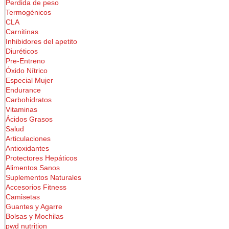
Perdida de peso
Termogénicos
CLA
Carnitinas
Inhibidores del apetito
Diuréticos
Pre-Entreno
Óxido Nítrico
Especial Mujer
Endurance
Carbohidratos
Vitaminas
Ácidos Grasos
Salud
Articulaciones
Antioxidantes
Protectores Hepáticos
Alimentos Sanos
Suplementos Naturales
Accesorios Fitness
Camisetas
Guantes y Agarre
Bolsas y Mochilas
pwd nutrition