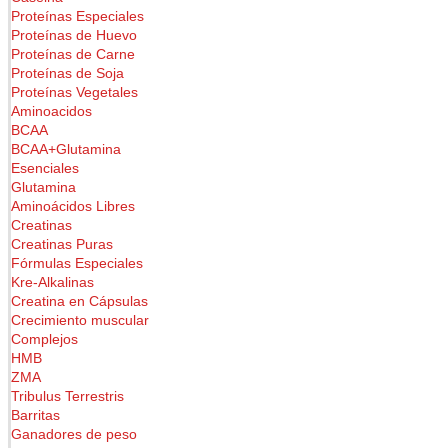
Proteínas Especiales
Proteínas de Huevo
Proteínas de Carne
Proteínas de Soja
Proteínas Vegetales
Aminoacidos
BCAA
BCAA+Glutamina
Esenciales
Glutamina
Aminoácidos Libres
Creatinas
Creatinas Puras
Fórmulas Especiales
Kre-Alkalinas
Creatina en Cápsulas
Crecimiento muscular
Complejos
HMB
ZMA
Tribulus Terrestris
Barritas
Ganadores de peso