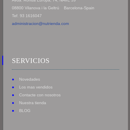
08800 Vilanova i la Geltrú Barcelona-Spain
Tef. 93 1616047
administracion@nutrienda.com
SERVICIOS
Novedades
Los mas vendidos
Contacte con nosotros
Nuestra tienda
BLOG