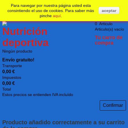
No realizar un nuevo pedido desde su país.
Undefined
Para navegar por nuestra página usted esta
consintiendo el uso de cookies. Para saber más
aceptar
pinche
aquí
.
0
Articulo
Articulo(s)
vacío
Tu carro de
compra
Ningún producto
Envío gratuito!
Transporte
0,00 €
Impuestos
0,00 €
Total
Estos precios se entienden IVA incluído
Confirmar
Producto añadido correctamente a su carrito