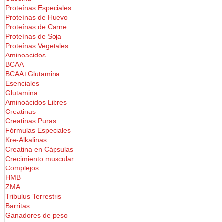
Proteínas Especiales
Proteínas de Huevo
Proteínas de Carne
Proteínas de Soja
Proteínas Vegetales
Aminoacidos
BCAA
BCAA+Glutamina
Esenciales
Glutamina
Aminoácidos Libres
Creatinas
Creatinas Puras
Fórmulas Especiales
Kre-Alkalinas
Creatina en Cápsulas
Crecimiento muscular
Complejos
HMB
ZMA
Tribulus Terrestris
Barritas
Ganadores de peso