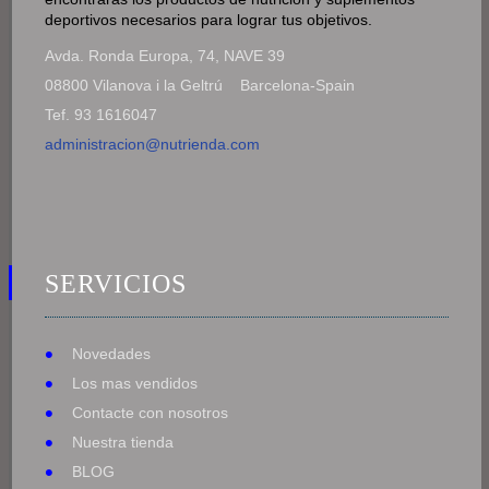
deportivos necesarios para lograr tus objetivos.
Avda. Ronda Europa, 74, NAVE 39
08800 Vilanova i la Geltrú Barcelona-Spain
Tef. 93 1616047
administracion@nutrienda.com
SERVICIOS
Novedades
Los mas vendidos
Contacte con nosotros
Nuestra tienda
BLOG