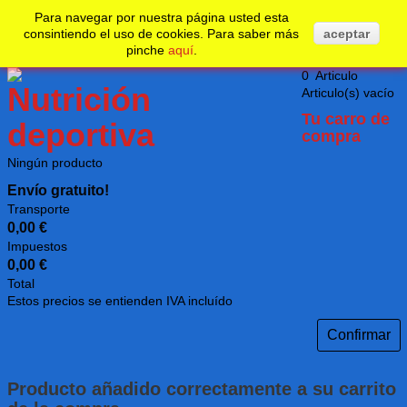
No realizar un nuevo pedido desde su país.
Undefined
Para navegar por nuestra página usted esta
consintiendo el uso de cookies. Para saber más
aceptar
pinche
aquí
.
0
Articulo
Articulo(s)
vacío
Tu carro de
compra
Ningún producto
Envío gratuito!
Transporte
0,00 €
Impuestos
0,00 €
Total
Estos precios se entienden IVA incluído
Confirmar
Producto añadido correctamente a su carrito