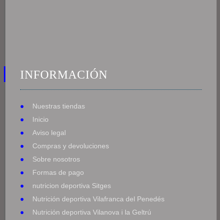
INFORMACIÓN
Nuestras tiendas
Inicio
Aviso legal
Compras y devoluciones
Sobre nosotros
Formas de pago
nutricion deportiva Sitges
Nutrición deportiva Vilafranca del Penedés
Nutrición deportiva Vilanova i la Geltrú