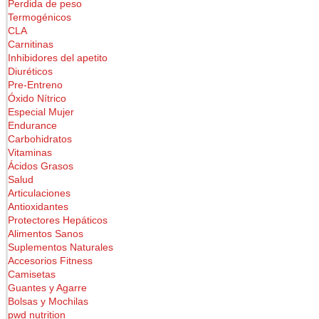
Perdida de peso
Termogénicos
CLA
Carnitinas
Inhibidores del apetito
Diuréticos
Pre-Entreno
Óxido Nítrico
Especial Mujer
Endurance
Carbohidratos
Vitaminas
Ácidos Grasos
Salud
Articulaciones
Antioxidantes
Protectores Hepáticos
Alimentos Sanos
Suplementos Naturales
Accesorios Fitness
Camisetas
Guantes y Agarre
Bolsas y Mochilas
pwd nutrition