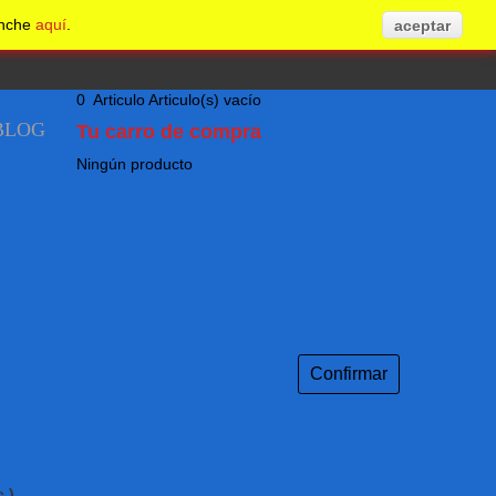
inche
aquí
.
aceptar
0
Articulo
Articulo(s)
vacío
BLOG
Tu carro de compra
Ningún producto
Confirmar
.)