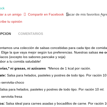
ock
iar a un amigo
Compartir en Facebook
Sacar de mis favoritos
Agre
ribe tu opinión
IPCION
COMENTARIOS
entamos una colección de salsas concebidas para cada tipo de comida
. Elige la que vaya mejor según tus preferencias. Nuestras salsas
no c
liacos (excepto los sabores pancake y soja)
abor a tu comida saludable!
orías,* ni grasas, ni azúcares
*Menos de 1 kcal por ración.
ate:
Salsa para helados, pasteles y postres de todo tipo. Por ración 10
alsa para helados, pasteles y postres de todo tipo. Por ración 10 ml.
oa:
Salsa ideal para carnes asadas y bocadillos de carne. Por ración 1