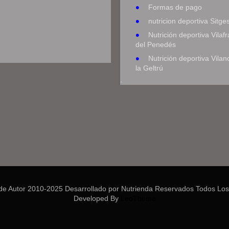
Formas de pago
nutricion deportiva Sitge
Nutrición deportiva Vilaf
del Penedés
Nutrición deportiva Vilan
la Geltrú
.
de Autor 2010-2025 Desarrollado por Nutrienda Reservados Todos Los
Developed By
LeoTheme