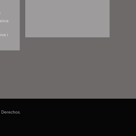
s
ranca
ova i
 Derechos.