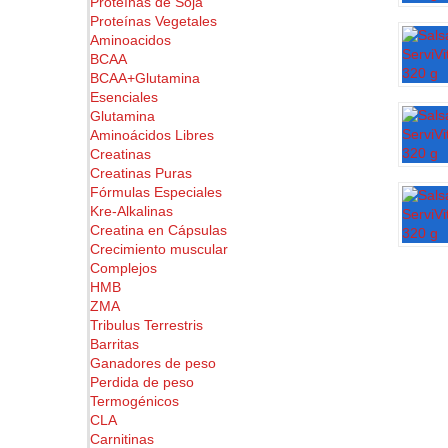
Proteínas de Soja
Proteínas Vegetales
Aminoacidos
BCAA
BCAA+Glutamina
Esenciales
Glutamina
Aminoácidos Libres
Creatinas
Creatinas Puras
Fórmulas Especiales
Kre-Alkalinas
Creatina en Cápsulas
Crecimiento muscular
Complejos
HMB
ZMA
Tribulus Terrestris
Barritas
Ganadores de peso
Perdida de peso
Termogénicos
CLA
Carnitinas