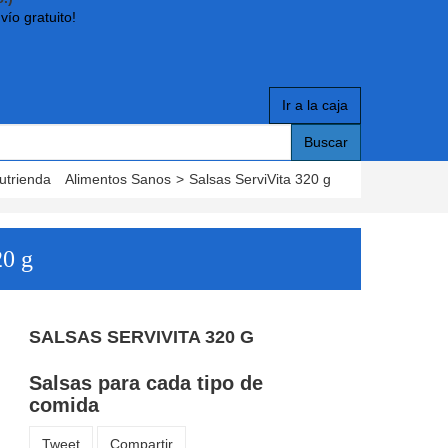
vío gratuito!
Ir a la caja
Buscar
utrienda
Alimentos Sanos
>
Salsas ServiVita 320 g
20 g
SALSAS SERVIVITA 320 G
Salsas para cada tipo de
comida
Tweet
Compartir