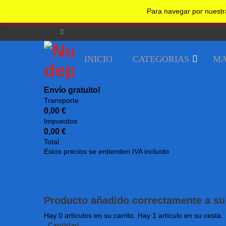
No realizar un nuevo pedido desde su país.
Undefined
Para navegar por nuestr
Bienvenido
Guest!
Iniciar sesion
Registrarse
INICIO
CATEGORIAS
MA
Envío gratuito!
Transporte
0,00 €
Impuestos
0,00 €
Total
Estos precios se entienden IVA incluído
Producto añadido correctamente a su 
Hay
0
artículos en su carrito.
Hay 1 artículo en su cesta.
Cantidad