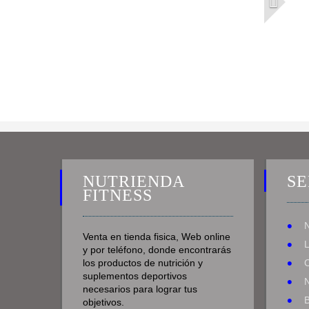
NUTRIENDA
SE
FITNESS
Venta en tienda fisica, Web online
y por teléfono, donde encontrarás
los productos de nutrición y
suplementos deportivos
N
necesarios para lograr tus
objetivos.