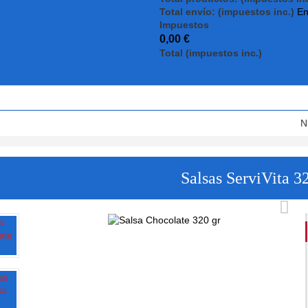
Total envío: (impuestos inc.)
En
Impuestos
0,00 €
Total (impuestos inc.)
N
Salsas ServiVita 3