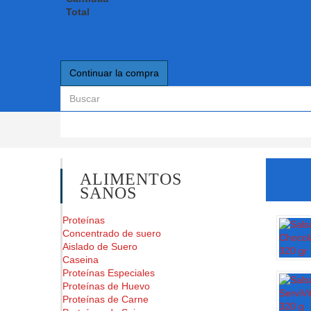
Total
Continuar la compra
ALIMENTOS
SANOS
Proteínas
Concentrado de suero
Aislado de Suero
Caseina
Proteínas Especiales
Proteínas de Huevo
Proteínas de Carne