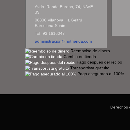
Avda. Ronda Europa, 74, NAVE
39
08800 Vilanova i la Geltrú
Barcelona-Spain
Tef. 93 1616047
administracion@nutrienda.com
Reembolso de dinero
Cambio en tienda
Pago después del recibo
Transportista gratuito
Pago asegurado al 100%
Derechos 