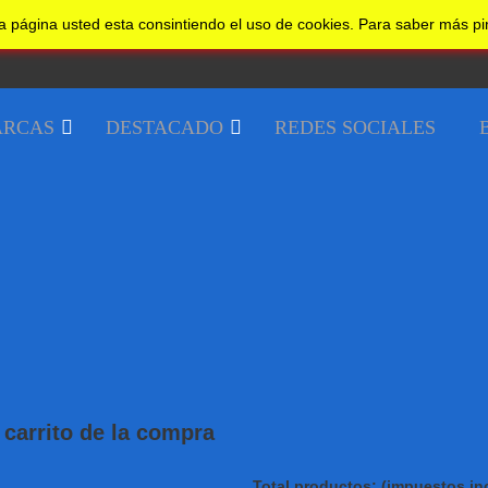
a página usted esta consintiendo el uso de cookies. Para saber más p
RCAS
DESTACADO
REDES SOCIALES
carrito de la compra
Total productos: (impuestos inc