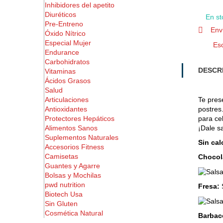
Inhibidores del apetito
Diuréticos
En st
Pre-Entreno
Env
Óxido Nítrico
Especial Mujer
Esc
Endurance
Carbohidratos
DESCR
Vitaminas
Ácidos Grasos
Salud
Articulaciones
Te pres
Antioxidantes
postres
Protectores Hepáticos
para ce
Alimentos Sanos
¡Dale s
Suplementos Naturales
Sin cal
Accesorios Fitness
Camisetas
Chocol
Guantes y Agarre
Bolsas y Mochilas
pwd nutrition
Fresa:
S
Biotech Usa
Sin Gluten
Cosmética Natural
Barbac