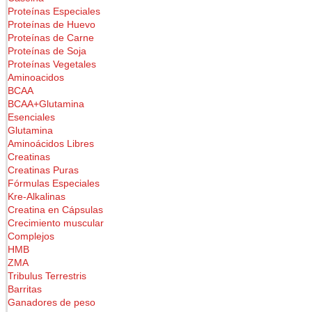
Proteínas Especiales
Proteínas de Huevo
Proteínas de Carne
Proteínas de Soja
Proteínas Vegetales
Aminoacidos
BCAA
BCAA+Glutamina
Esenciales
Glutamina
Aminoácidos Libres
Creatinas
Creatinas Puras
Fórmulas Especiales
Kre-Alkalinas
Creatina en Cápsulas
Crecimiento muscular
Complejos
HMB
ZMA
Tribulus Terrestris
Barritas
Ganadores de peso