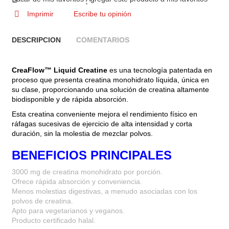
Imprimir
Escribe tu opinión
DESCRIPCION
COMENTARIOS
CreaFlow™ Liquid Creatine
es una tecnología patentada en
proceso que presenta creatina monohidrato líquida, única en
su clase, proporcionando una solución de creatina altamente
biodisponible y de rápida absorción.
Esta creatina conveniente mejora el rendimiento físico en
ráfagas sucesivas de ejercicio de alta intensidad y corta
duración, sin la molestia de mezclar polvos.
BENEFICIOS PRINCIPALES
3000 mg de creatina monohidrato por porción.
Ofrece rápida absorción y conveniencia.
Menos molestias digestivas, a menudo asociadas con los
polvos de creatina.
Apto para vegetarianos y veganos.
Producto certificado halal.