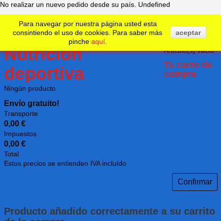
No realizar un nuevo pedido desde su país.
Undefined
Para navegar por nuestra página usted esta
consintiendo el uso de cookies. Para saber más
aceptar
0
Articulo
pinche
aquí
.
Articulo(s)
vacío
Tu carro de
compra
Ningún producto
Envío gratuito!
Transporte
0,00 €
Impuestos
0,00 €
Total
Estos precios se entienden IVA incluído
Confirmar
Producto añadido correctamente a su carrito