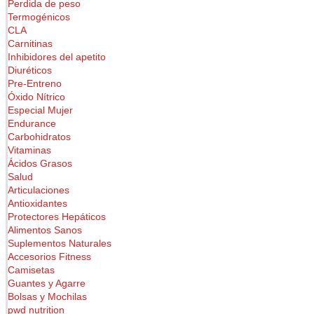
Perdida de peso
Termogénicos
CLA
Carnitinas
Inhibidores del apetito
Diuréticos
Pre-Entreno
Óxido Nítrico
Especial Mujer
Endurance
Carbohidratos
Vitaminas
Ácidos Grasos
Salud
Articulaciones
Antioxidantes
Protectores Hepáticos
Alimentos Sanos
Suplementos Naturales
Accesorios Fitness
Camisetas
Guantes y Agarre
Bolsas y Mochilas
pwd nutrition